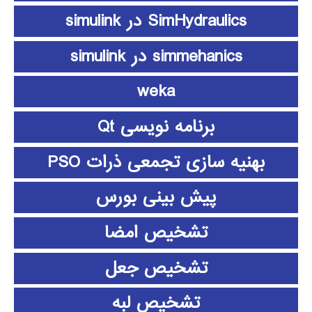
SimHydraulics در simulink
simmehanics در simulink
weka
برنامه نویسی Qt
بهنیه سازی تجمعی ذرات PSO
پیش بینی بورس
تشخیص امضا
تشخیص جعل
تشخیص لبه