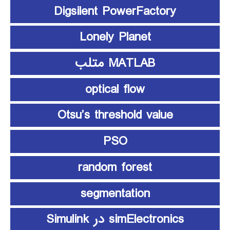
Digsilent PowerFactory
Lonely Planet
MATLAB متلب
optical flow
Otsu’s threshold value
PSO
random forest
segmentation
simElectronics در Simulink