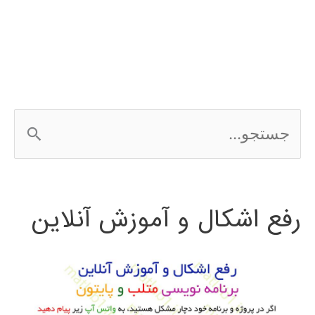
3Ds
MAX
ج
س
ت
رفع اشکال و آموزش آنلاین
ج
و
ب
ر