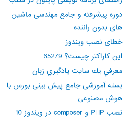
راهنمای برنامه نویسی پایتون در متلب
دوره پیشرفته و جامع مهندسی ماشین
های بدون راننده
خطای نصب ویندوز
این کاراکتر چیست؟ 65279
معرفي يك سايت يادگيري زبان
بسته آموزشی جامع پیش بینی بورس با
هوش مصنوعی
نصب PHP و composer در ویندوز 10