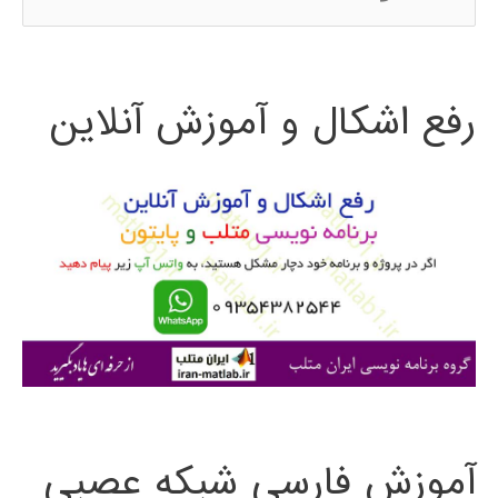
س
ت
رفع اشکال و آموزش آنلاین
ج
و
ب
ر
ا
ی
:
آموزش فارسی شبکه عصبی