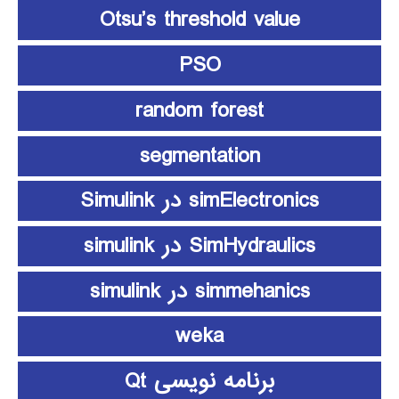
Otsu’s threshold value
PSO
random forest
segmentation
simElectronics در Simulink
SimHydraulics در simulink
simmehanics در simulink
weka
برنامه نویسی Qt