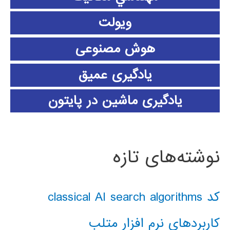
ویولت
هوش مصنوعی
یادگیری عمیق
یادگیری ماشین در پایتون
نوشته‌های تازه
کد classical AI search algorithms
کاربردهای نرم افزار متلب