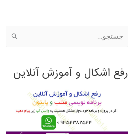
ج
س
ت
رفع اشکال و آموزش آنلاین
ج
و
ب
ر
ا