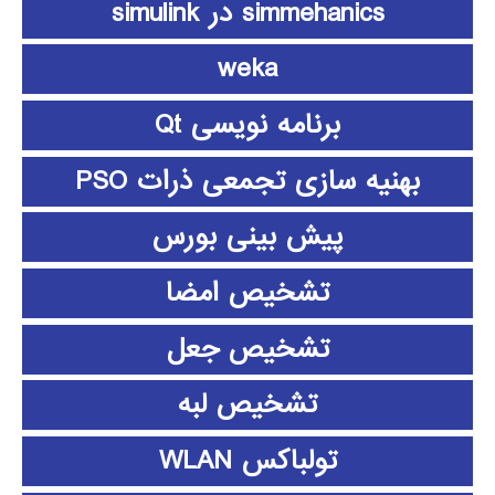
simmehanics در simulink
weka
برنامه نویسی Qt
بهنیه سازی تجمعی ذرات PSO
پیش بینی بورس
تشخیص امضا
تشخیص جعل
تشخیص لبه
تولباکس WLAN