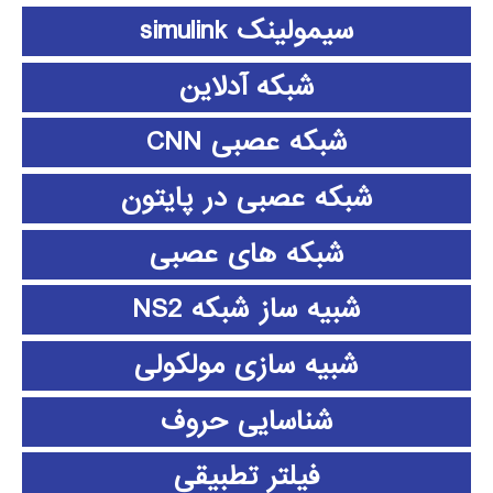
سیمولینک simulink
شبکه آدلاین
شبکه عصبی CNN
شبکه عصبی در پایتون
شبکه های عصبی
شبیه ساز شبکه NS2
شبیه سازی مولکولی
شناسایی حروف
فیلتر تطبیقی