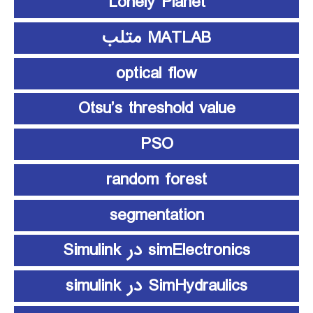
Lonely Planet
MATLAB متلب
optical flow
Otsu’s threshold value
PSO
random forest
segmentation
simElectronics در Simulink
SimHydraulics در simulink