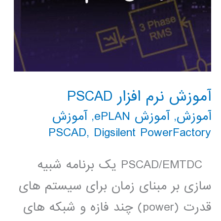
آموزش نرم افزار PSCAD
آموزش
,
آموزش ePLAN
,
آموزش
PSCAD
,
Digsilent PowerFactory
PSCAD/EMTDC یک برنامه شبیه
سازی بر مبنای زمان برای سیستم های
قدرت (power) چند فازه و شبکه های