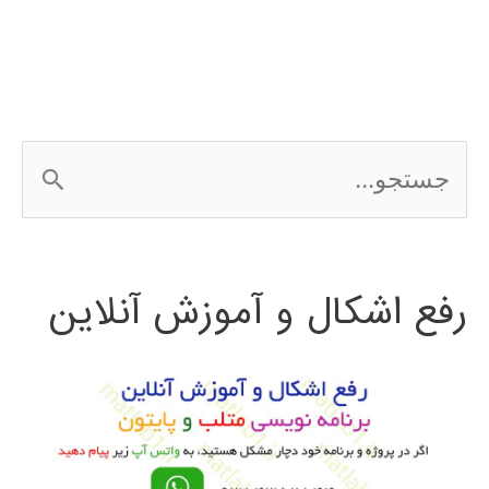
ج
س
ت
رفع اشکال و آموزش آنلاین
ج
و
ب
ر