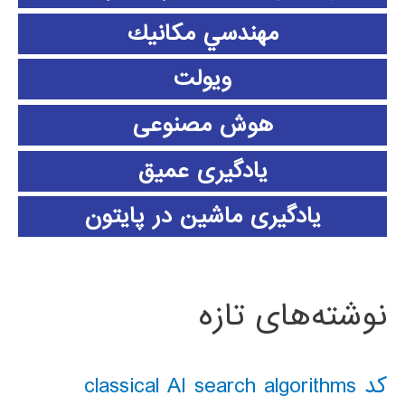
مهندسي مكانيك
ویولت
هوش مصنوعی
یادگیری عمیق
یادگیری ماشین در پایتون
نوشته‌های تازه
کد classical AI search algorithms