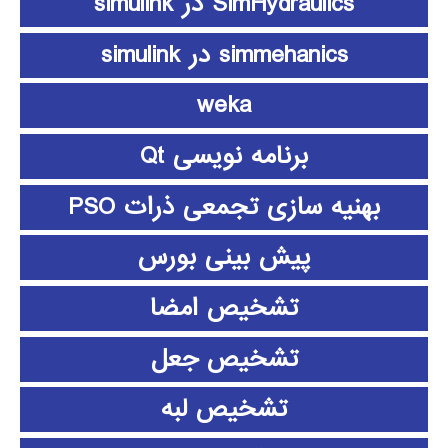
SimHydraulics در simulink
simmehanics در simulink
weka
برنامه نویسی Qt
بهنیه سازی تجمعی ذرات PSO
پیش بینی بورس
تشخیص امضا
تشخیص جعل
تشخیص لبه