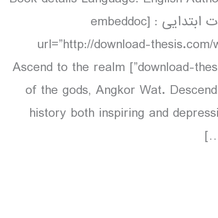
160 pp colour دانلود و مشاهده صفحات ابتدایی : [embeddoc
url=”http://download-thesis.com
download-thesis-download.com_..pdf” download=”all”] Ascend to the realm
of the gods, Angkor Wat. Descend i
history both inspiring and depress