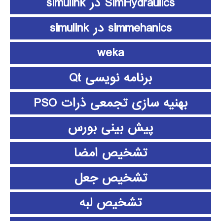
SimHydraulics در simulink
simmehanics در simulink
weka
برنامه نویسی Qt
بهنیه سازی تجمعی ذرات PSO
پیش بینی بورس
تشخیص امضا
تشخیص جعل
تشخیص لبه