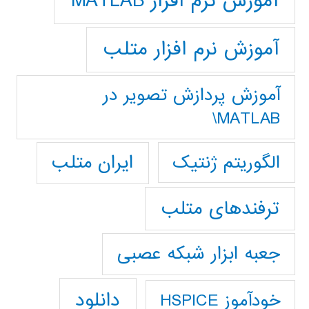
آموزش نرم افزار MATLAB
آموزش نرم افزار متلب
آموزش پردازش تصوير در
MATLAB\
ایران متلب
الگوریتم ژنتیک
ترفندهای متلب
جعبه ابزار شبکه عصبی
دانلود
خودآموز HSPICE