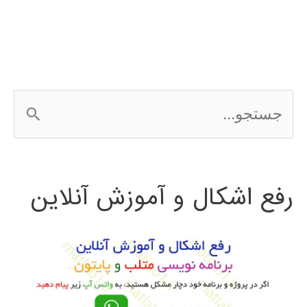
نویسی
اندروید
android
ج
س
ت
رفع اشکال و آموزش آنلاین
ج
و
ب
ر