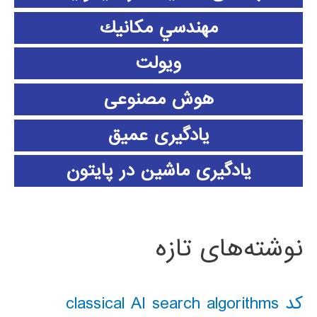
مهندسي مكانيك
ویولت
هوش مصنوعی
یادگیری عمیق
یادگیری ماشین در پایتون
نوشته‌های تازه
کد classical AI search algorithms