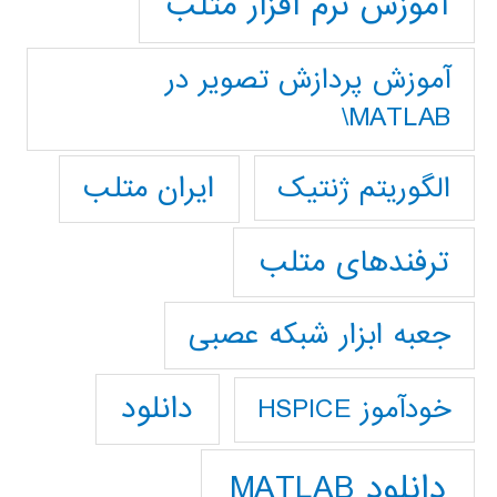
آموزش نرم افزار متلب
آموزش پردازش تصوير در
MATLAB\
ایران متلب
الگوریتم ژنتیک
ترفندهای متلب
جعبه ابزار شبکه عصبی
دانلود
خودآموز HSPICE
دانلود MATLAB