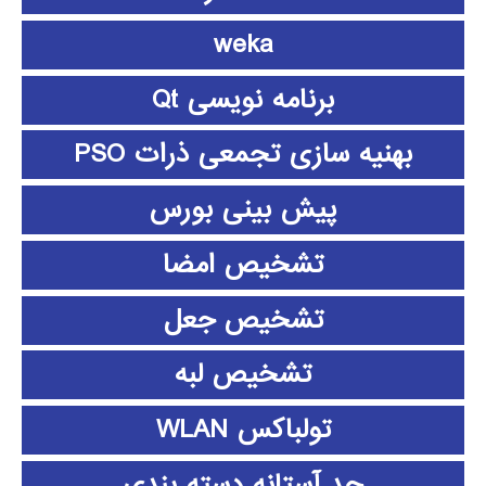
weka
برنامه نویسی Qt
بهنیه سازی تجمعی ذرات PSO
پیش بینی بورس
تشخیص امضا
تشخیص جعل
تشخیص لبه
تولباکس WLAN
حد آستانه دسته بندی