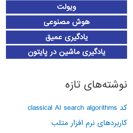
ویولت
هوش مصنوعی
یادگیری عمیق
یادگیری ماشین در پایتون
نوشته‌های تازه
کد classical AI search algorithms
کاربردهای نرم افزار متلب