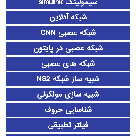
سیمولینک simulink
شبکه آدلاین
شبکه عصبی CNN
شبکه عصبی در پایتون
شبکه های عصبی
شبیه ساز شبکه NS2
شبیه سازی مولکولی
شناسایی حروف
فیلتر تطبیقی