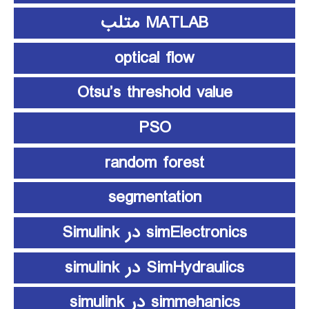
MATLAB متلب
optical flow
Otsu’s threshold value
PSO
random forest
segmentation
simElectronics در Simulink
SimHydraulics در simulink
simmehanics در simulink