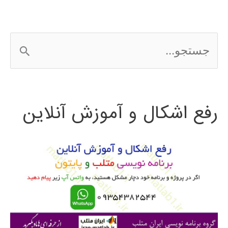
ج
س
ت
رفع اشکال و آموزش آنلاین
ج
و
ب
ر
ا
ی