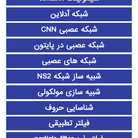
شبکه آدلاین
شبکه عصبی CNN
شبکه عصبی در پایتون
شبکه های عصبی
شبیه ساز شبکه NS2
شبیه سازی مولکولی
شناسایی حروف
فیلتر تطبیقی