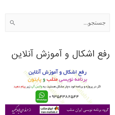
ج
س
ت
رفع اشکال و آموزش آنلاین
ج
و
ب
ر
ا
ی