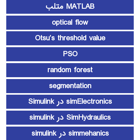
MATLAB متلب
optical flow
Otsu’s threshold value
PSO
random forest
segmentation
simElectronics در Simulink
SimHydraulics در simulink
simmehanics در simulink