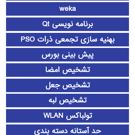
weka
برنامه نویسی Qt
بهنیه سازی تجمعی ذرات PSO
پیش بینی بورس
تشخیص امضا
تشخیص جعل
تشخیص لبه
تولباکس WLAN
حد آستانه دسته بندی