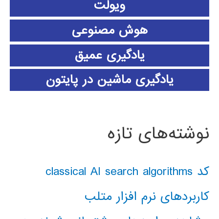
ویولت
هوش مصنوعی
یادگیری عمیق
یادگیری ماشین در پایتون
نوشته‌های تازه
کد classical AI search algorithms
کاربردهای نرم افزار متلب