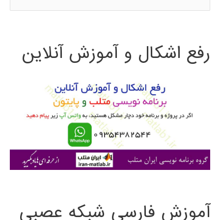
س
ت
رفع اشکال و آموزش آنلاین
ج
و
ب
ر
ا
ی
:
آموزش فارسی شبکه عصبی