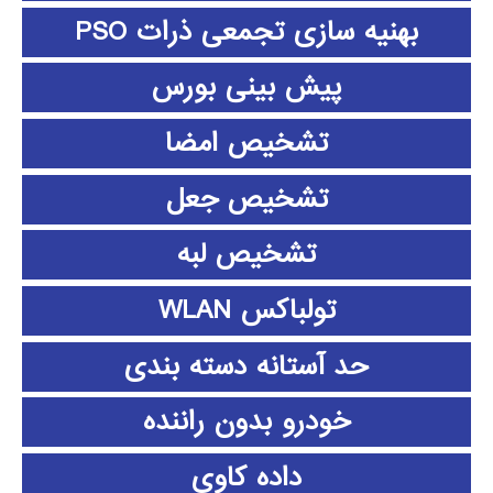
بهنیه سازی تجمعی ذرات PSO
پیش بینی بورس
تشخیص امضا
تشخیص جعل
تشخیص لبه
تولباکس WLAN
حد آستانه دسته بندی
خودرو بدون راننده
داده كاوي