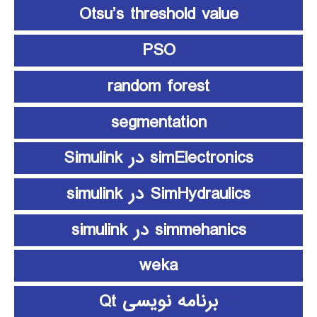
Otsu’s threshold value
PSO
random forest
segmentation
simElectronics در Simulink
SimHydraulics در simulink
simmehanics در simulink
weka
برنامه نویسی Qt