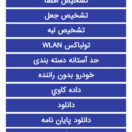
تشخیص امضا
تشخیص جعل
تشخیص لبه
تولباکس WLAN
حد آستانه دسته بندی
خودرو بدون راننده
داده كاوي
دانلود
دانلود پايان نامه