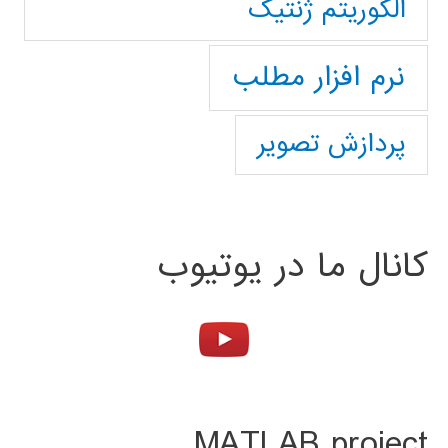
الگوریتم ژنتیک
نرم افزار مطلب
پردازش تصویر
کانال ما در یوتیوب
MATLAB project