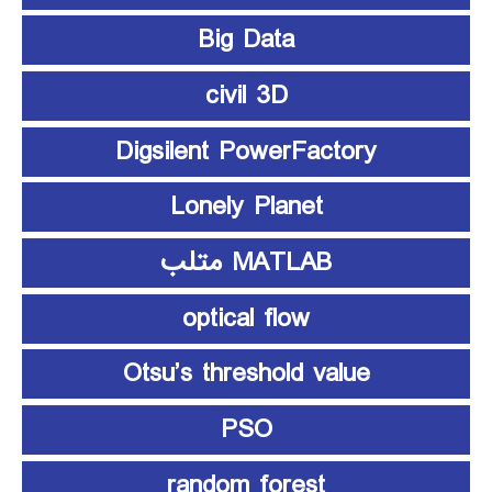
Big Data
civil 3D
Digsilent PowerFactory
Lonely Planet
MATLAB متلب
optical flow
Otsu’s threshold value
PSO
random forest