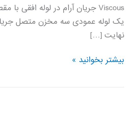
Viscous جریان آرام در لوله افقی ب
یک لوله عمودی سه مخزن متصل جریان
نهایت […]
مکانیک
بیشتر بخوانید »
سیالات
در
متلب