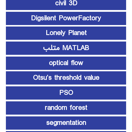
civil 3D
Digsilent PowerFactory
Lonely Planet
MATLAB متلب
optical flow
Otsu’s threshold value
PSO
random forest
segmentation