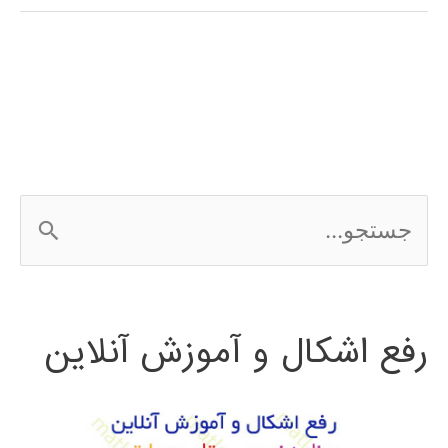
(genetic
algorithm)
در
پایتون
ج
س
ت
رفع اشکال و آموزش آنلاین
ج
و
ب