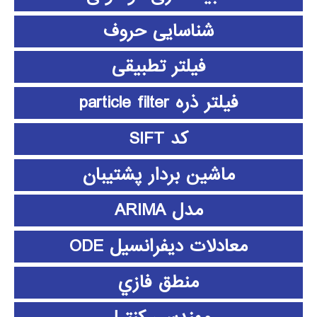
شناسایی حروف
فیلتر تطبیقی
فیلتر ذره particle filter
کد SIFT
ماشین بردار پشتیبان
مدل ARIMA
معادلات دیفرانسیل ODE
منطق فازي