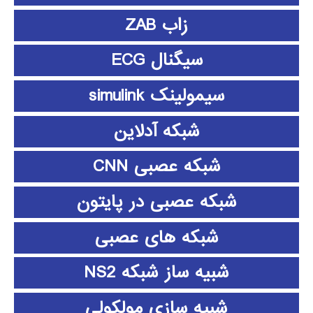
زاب ZAB
سیگنال ECG
سیمولینک simulink
شبکه آدلاین
شبکه عصبی CNN
شبکه عصبی در پایتون
شبکه های عصبی
شبیه ساز شبکه NS2
شبیه سازی مولکولی