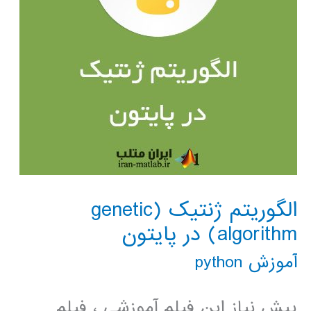
الگوریتم ژنتیک (genetic
algorithm) در پایتون
آموزش python
پیش نیاز این فیلم آموزشی ، فیلم