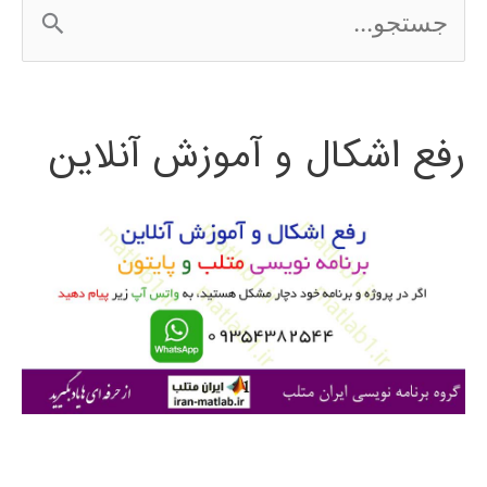
ج
کنیون
س
2016
ت
رفع اشکال و آموزش آنلاین
ج
و
ب
ر
ا
ی
: