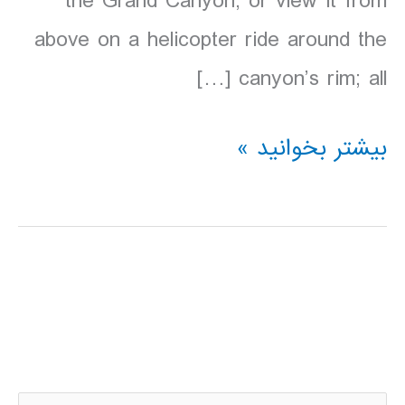
the Grand Canyon, or view it from
above on a helicopter ride around the
canyon’s rim; all […]
دانلود
بیشتر بخوانید »
کتاب
lonely
planet
پارک
ملی
گرند