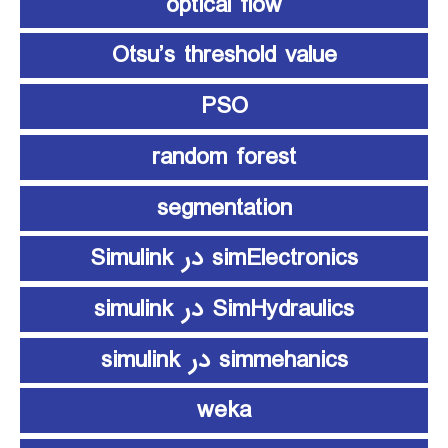
optical flow
Otsu’s threshold value
PSO
random forest
segmentation
simElectronics در Simulink
SimHydraulics در simulink
simmehanics در simulink
weka