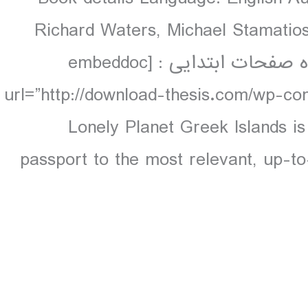
Richard Waters, Michael Stamatio
pages, 224 pp colour دانلود و مشاهده صفحات ابتدایی : [embeddoc
url=”http://download-thesis.com/wp-con
contents.pdf” download=”all”] Lonely Planet Greek Island
passport to the most relevant, up-to