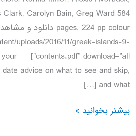
s Clark, Carolyn Bain, Greg Ward 584
tent/uploads/2016/11/greek-islands-9-
s is your
-date advice on what to see and skip,
and what […]
دانلود
بیشتر بخوانید »
کتاب