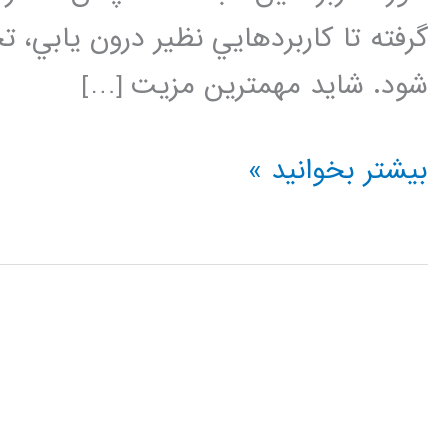
گرفته تا كاربردهايي نظير درون يابي،
شود. شايد مهمترين مزيت […]
شبکه
بیشتر بخوانید »
عصبی
(Neural
Network)
در
پایتون