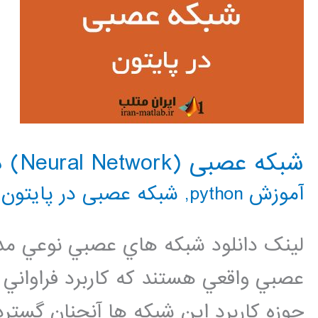
شبکه عصبی (Neural Network) در پایتون
آموزش python
,
شبکه عصبی در پایتون
,
لینک دانلود شبكه هاي عصبي نوعي مد 
عصبي واقعي هستند كه كاربرد فراواني 
حوزه كاربرد اين شبكه ها آنچنان گستر