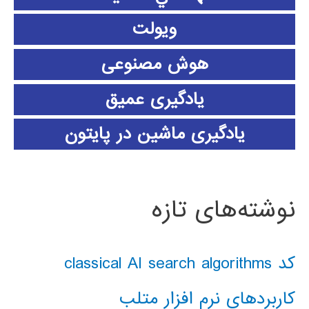
ویولت
هوش مصنوعی
یادگیری عمیق
یادگیری ماشین در پایتون
نوشته‌های تازه
کد classical AI search algorithms
کاربردهای نرم افزار متلب