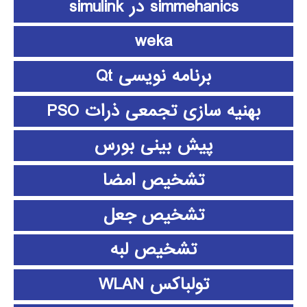
simmehanics در simulink
weka
برنامه نویسی Qt
بهنیه سازی تجمعی ذرات PSO
پیش بینی بورس
تشخیص امضا
تشخیص جعل
تشخیص لبه
تولباکس WLAN