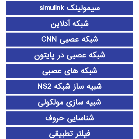
سیمولینک simulink
شبکه آدلاین
شبکه عصبی CNN
شبکه عصبی در پایتون
شبکه های عصبی
شبیه ساز شبکه NS2
شبیه سازی مولکولی
شناسایی حروف
فیلتر تطبیقی