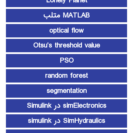
Lonely Planet
MATLAB متلب
optical flow
Otsu’s threshold value
PSO
random forest
segmentation
simElectronics در Simulink
SimHydraulics در simulink