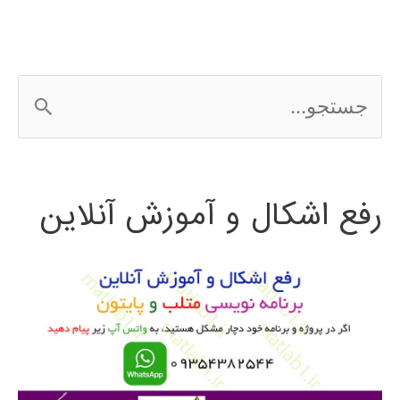
ج
س
ت
رفع اشکال و آموزش آنلاین
ج
و
ب
ر
ا