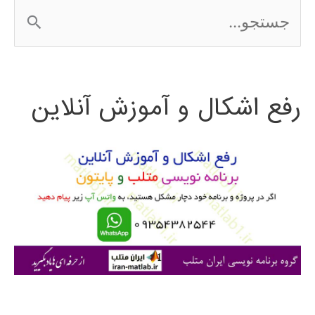
ج
س
ت
رفع اشکال و آموزش آنلاین
ج
و
ب
ر
ا
ی
: