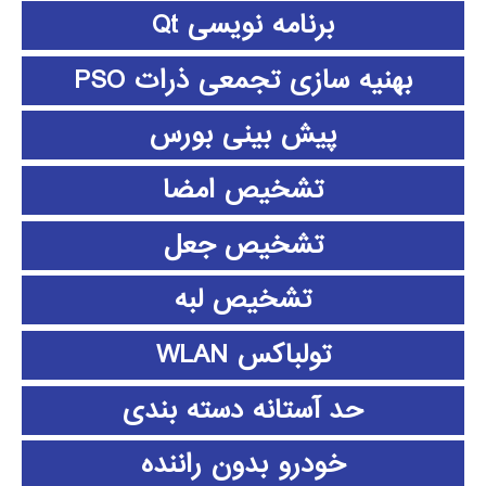
برنامه نویسی Qt
بهنیه سازی تجمعی ذرات PSO
پیش بینی بورس
تشخیص امضا
تشخیص جعل
تشخیص لبه
تولباکس WLAN
حد آستانه دسته بندی
خودرو بدون راننده