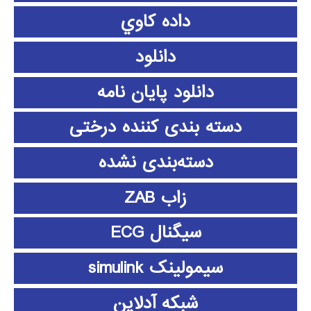
داده كاوي
دانلود
دانلود پايان نامه
دسته بندی کننده درختی
دسته‌بندی نشده
زاب ZAB
سیگنال ECG
سیمولینک simulink
شبکه آدلاین