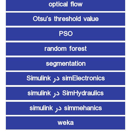
optical flow
Otsu’s threshold value
PSO
random forest
segmentation
simElectronics در Simulink
SimHydraulics در simulink
simmehanics در simulink
weka