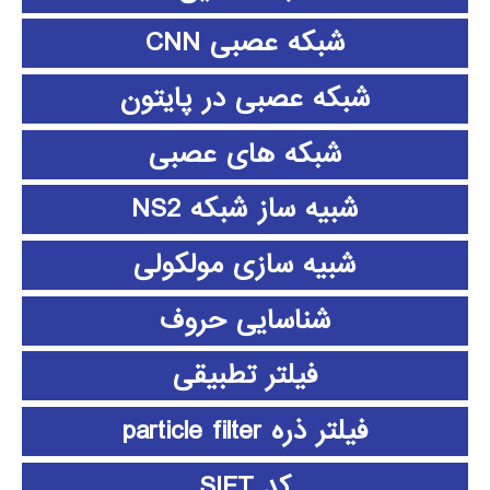
شبکه عصبی CNN
شبکه عصبی در پایتون
شبکه های عصبی
شبیه ساز شبکه NS2
شبیه سازی مولکولی
شناسایی حروف
فیلتر تطبیقی
فیلتر ذره particle filter
کد SIFT