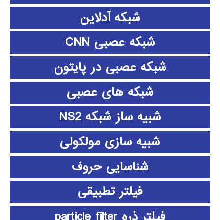
شبکه آدلاین
شبکه عصبی CNN
شبکه عصبی در پایتون
شبکه های عصبی
شبیه ساز شبکه NS2
شبیه سازی مولکولی
شناسایی حروف
فیلتر تطبیقی
فیلتر ذره particle filter