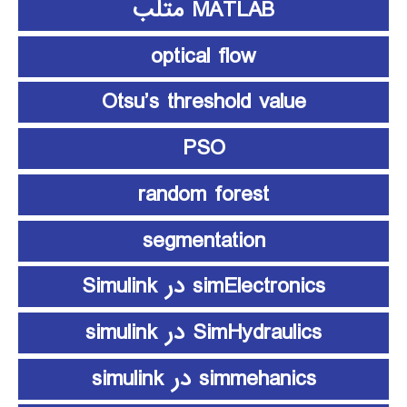
MATLAB متلب
optical flow
Otsu’s threshold value
PSO
random forest
segmentation
simElectronics در Simulink
SimHydraulics در simulink
simmehanics در simulink