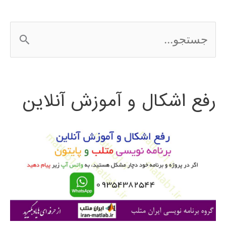
آماری
ج
SPSS
س
ت
رفع اشکال و آموزش آنلاین
ج
و
ب
ر
ا
ی