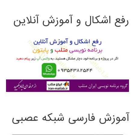
ت
رفع اشکال و آموزش آنلاین
ج
و
ب
ر
ا
ی
:
آموزش فارسی شبکه عصبی