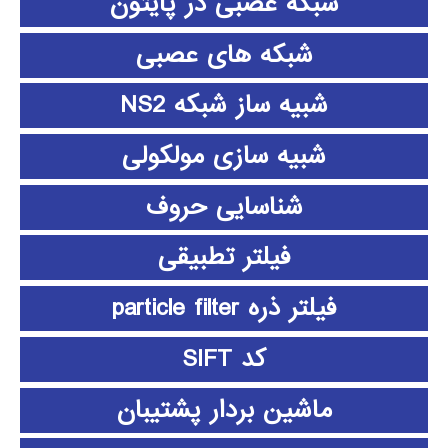
شبکه عصبی در پایتون
شبکه های عصبی
شبیه ساز شبکه NS2
شبیه سازی مولکولی
شناسایی حروف
فیلتر تطبیقی
فیلتر ذره particle filter
کد SIFT
ماشین بردار پشتیبان