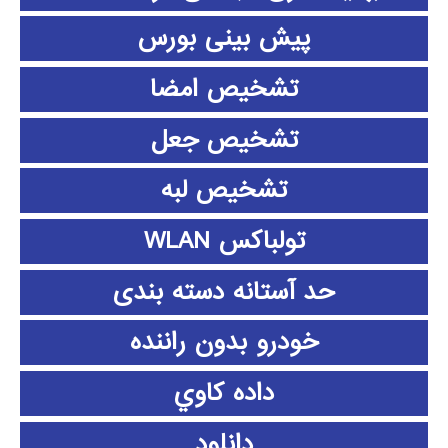
پیش بینی بورس
تشخیص امضا
تشخیص جعل
تشخیص لبه
تولباکس WLAN
حد آستانه دسته بندی
خودرو بدون راننده
داده كاوي
دانلود