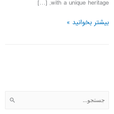
with a unique heritage, […]
دانلود
بیشتر بخوانید »
کتاب
Lonely
Planet
ویتنام
2016
ج
س