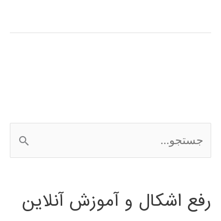
عصبی
ویولت
چیست
؟
ج
س
ت
رفع اشکال و آموزش آنلاین
ج