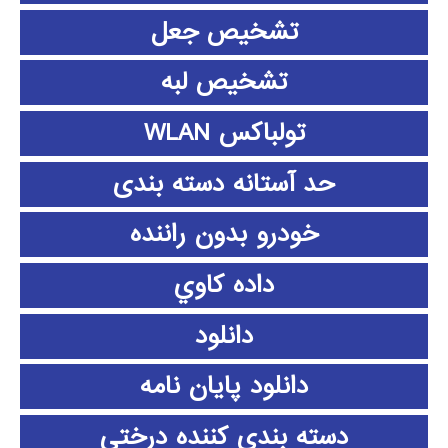
تشخیص جعل
تشخیص لبه
تولباکس WLAN
حد آستانه دسته بندی
خودرو بدون راننده
داده كاوي
دانلود
دانلود پايان نامه
دسته بندی کننده درختی