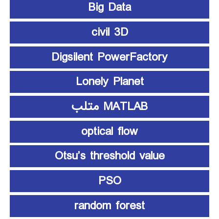
Big Data
civil 3D
Digsilent PowerFactory
Lonely Planet
MATLAB متلب
optical flow
Otsu’s threshold value
PSO
random forest