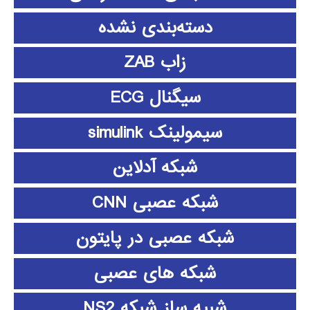
دسته‌بندی نشده
زاب ZAB
سیگنال ECG
سیمولینک simulink
شبکه آدلاین
شبکه عصبی CNN
شبکه عصبی در پایتون
شبکه های عصبی
شبیه ساز شبکه NS2