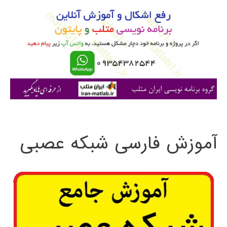
و
ب
ر
ا
ی
:
آموزش فارسی شبکه عصبی