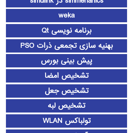
simmehanics در simulink
weka
برنامه نویسی Qt
بهنیه سازی تجمعی ذرات PSO
پیش بینی بورس
تشخیص امضا
تشخیص جعل
تشخیص لبه
تولباکس WLAN