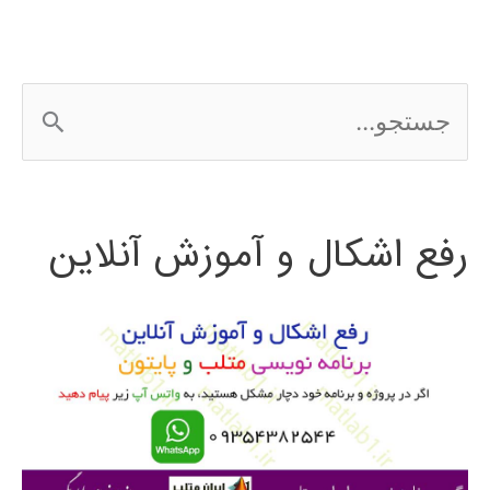
سازی
نمونه
ج
برداری
س
ت
رفع اشکال و آموزش آنلاین
ج
و
ب
ر
ا