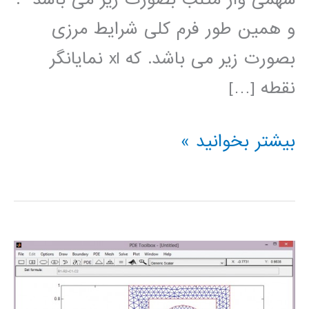
و ھمین طور فرم کلی شرایط مرزی
بصورت زیر می باشد. که xl نمایانگر
نقطه […]
اموزش
بیشتر بخوانید »
متلب_pdepe(حل
عددی
معادله
حرارت
پاره