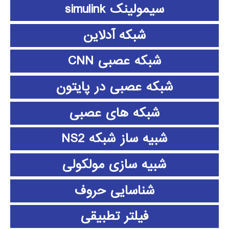
سیمولینک simulink
شبکه آدلاین
شبکه عصبی CNN
شبکه عصبی در پایتون
شبکه های عصبی
شبیه ساز شبکه NS2
شبیه سازی مولکولی
شناسایی حروف
فیلتر تطبیقی