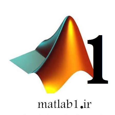
با
pdetool
متلب