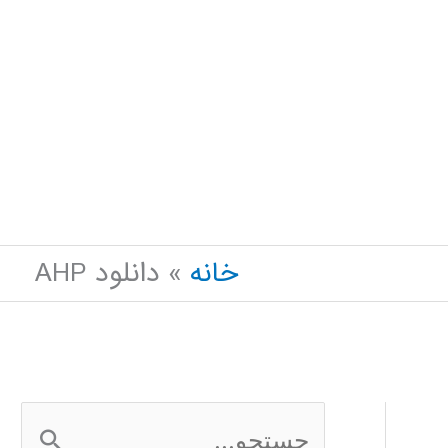
خانه
دانلود AHP
ج