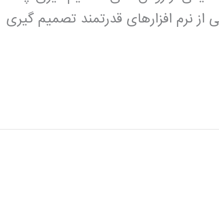
است. نرم افزار expert choice یکی از نرم افزارهای قدرتمند تصمیم گیری