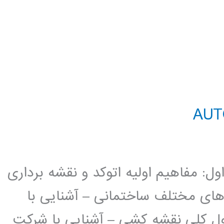
د AutoCAD 2D فصل اول: مفاهیم اولیه اتوکد و نقشه برداری
 های مختلف ساختمانی – آشنایی با
ل کلی نقشه کشی – آشنایی با شرکت