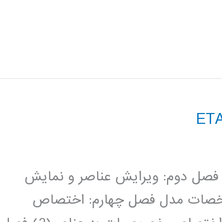
صل اول: تشریح محیط برنامه Etabs فصل دوم: ویرایش عناصر و نمایش
خصات مدل فصل چهارم: اختصاص