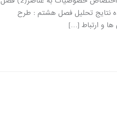
خصوصیات به عناصر(1) فصل پنجم: :اختصاص خصوصیات به عناصر(2) فصل
 نتایج تحلیل فصل هشتم : طرح
ا و ارتباط […]