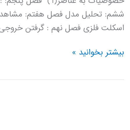
ششم: تحلیل مدل فصل هفتم: مشاهده
اسکلت فلزی فصل نهم : گرفتن خروجی ه
فیلم
بیشتر بخوانید »
آموزش
فارسی
نرم
افزار
ETABS