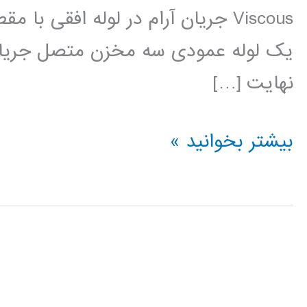
Viscous جریان آرام در لوله افقی ب
یک لوله عمودی سه مخزن متصل جریان
نهایت […]
مکانیک
بیشتر بخوانید »
سیالات
در
متلب