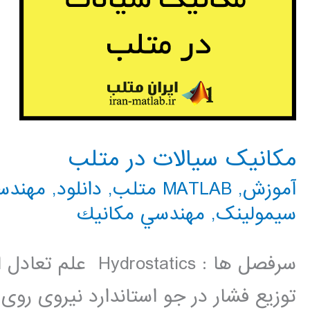
مکانیک سیالات در متلب
آموزش
,
MATLAB متلب
,
دانلود
,
مهندس
سیمولینک
,
مهندسي مكانيك
سرفصل ها : statics
توزیع فشار در جو استاندارد نیروی رو