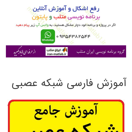
و
ب
ر
ا
ی
:
آموزش فارسی شبکه عصبی