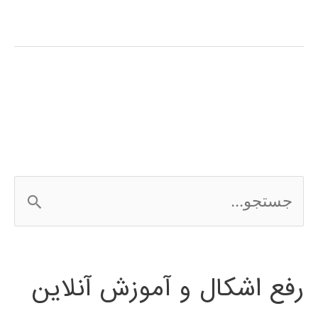
آموزش
فارسی
نرم
افزار
Frontier
Analyst
ج
س
ت
رفع اشکال و آموزش آنلاین
ج