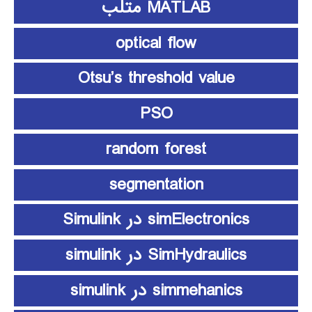
MATLAB متلب
optical flow
Otsu’s threshold value
PSO
random forest
segmentation
simElectronics در Simulink
SimHydraulics در simulink
simmehanics در simulink