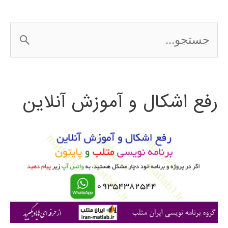
ج
س
ت
رفع اشکال و آموزش آنلاین
ج
و
ب
ر
ا
ی