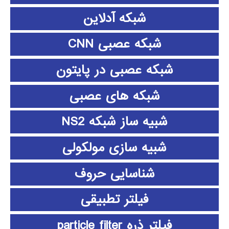
شبکه آدلاین
شبکه عصبی CNN
شبکه عصبی در پایتون
شبکه های عصبی
شبیه ساز شبکه NS2
شبیه سازی مولکولی
شناسایی حروف
فیلتر تطبیقی
فیلتر ذره particle filter