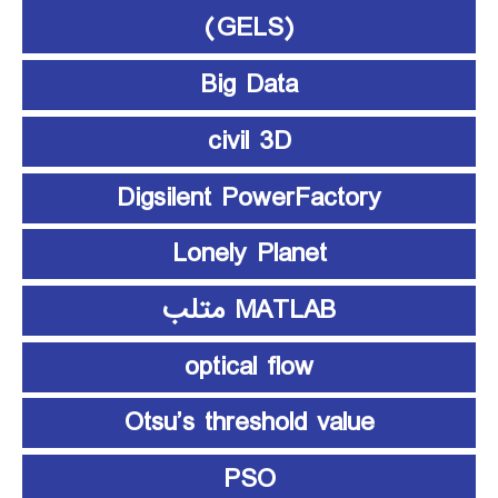
(GELS)
Big Data
civil 3D
Digsilent PowerFactory
Lonely Planet
MATLAB متلب
optical flow
Otsu’s threshold value
PSO