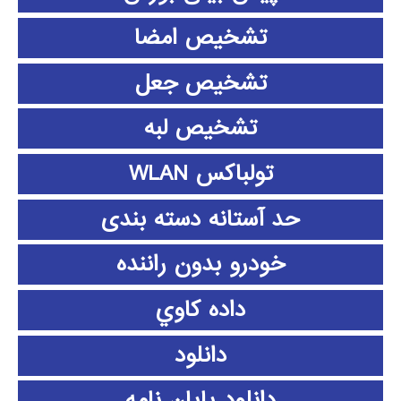
تشخیص امضا
تشخیص جعل
تشخیص لبه
تولباکس WLAN
حد آستانه دسته بندی
خودرو بدون راننده
داده كاوي
دانلود
دانلود پايان نامه