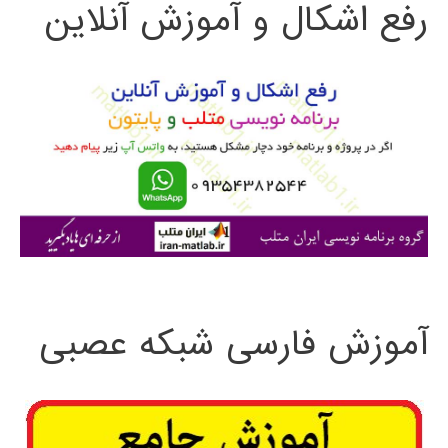
رفع اشکال و آموزش آنلاین
ج
و
ب
ر
ا
ی
:
آموزش فارسی شبکه عصبی