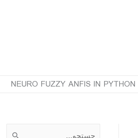
NEU
ج