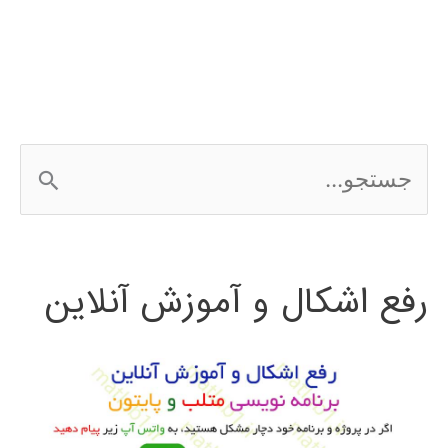
با
نرم‌افزار
در
متلب
ج
matlab
س
ت
رفع اشکال و آموزش آنلاین
ج
و
ب
ر