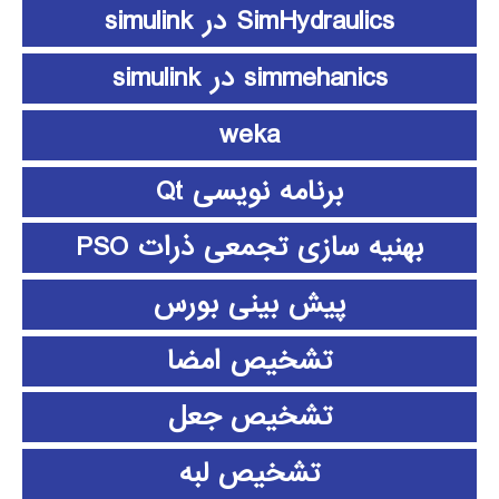
SimHydraulics در simulink
simmehanics در simulink
weka
برنامه نویسی Qt
بهنیه سازی تجمعی ذرات PSO
پیش بینی بورس
تشخیص امضا
تشخیص جعل
تشخیص لبه