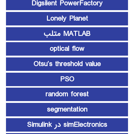
Digsilent PowerFactory
Lonely Planet
MATLAB متلب
optical flow
Otsu’s threshold value
PSO
random forest
segmentation
simElectronics در Simulink