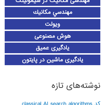
مهندسی مکانیک در سیمولینک
مهندسي مكانيك
ویولت
هوش مصنوعی
یادگیری عمیق
یادگیری ماشین در پایتون
نوشته‌های تازه
کد classical AI search algorithms