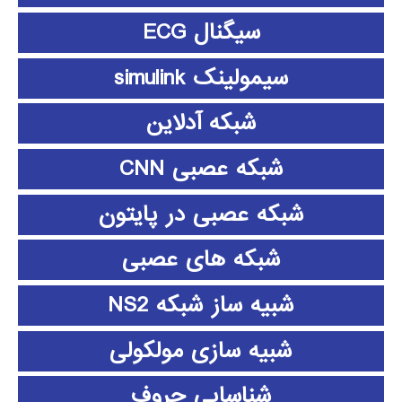
سیگنال ECG
سیمولینک simulink
شبکه آدلاین
شبکه عصبی CNN
شبکه عصبی در پایتون
شبکه های عصبی
شبیه ساز شبکه NS2
شبیه سازی مولکولی
شناسایی حروف