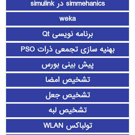
simmehanics در simulink
weka
برنامه نویسی Qt
بهنیه سازی تجمعی ذرات PSO
پیش بینی بورس
تشخیص امضا
تشخیص جعل
تشخیص لبه
تولباکس WLAN