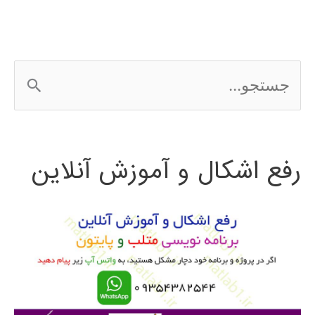
ج
س
ت
رفع اشکال و آموزش آنلاین
ج
و
ب
ر
ا