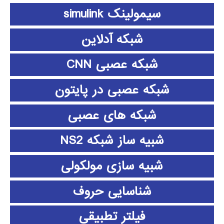
سیمولینک simulink
شبکه آدلاین
شبکه عصبی CNN
شبکه عصبی در پایتون
شبکه های عصبی
شبیه ساز شبکه NS2
شبیه سازی مولکولی
شناسایی حروف
فیلتر تطبیقی