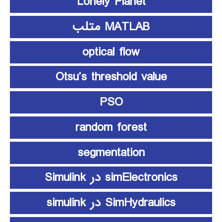
Lonely Planet
MATLAB متلب
optical flow
Otsu’s threshold value
PSO
random forest
segmentation
simElectronics در Simulink
SimHydraulics در simulink