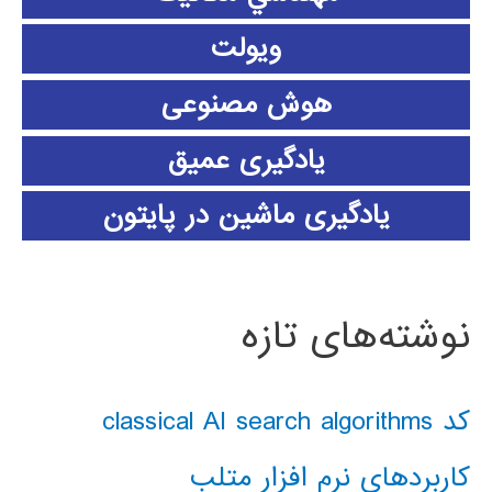
ویولت
هوش مصنوعی
یادگیری عمیق
یادگیری ماشین در پایتون
نوشته‌های تازه
کد classical AI search algorithms
کاربردهای نرم افزار متلب