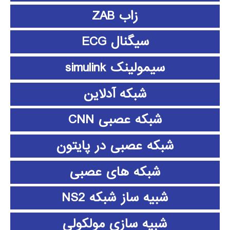
زاب ZAB
سیگنال ECG
سیمولینک simulink
شبکه آدلاین
شبکه عصبی CNN
شبکه عصبی در پایتون
شبکه های عصبی
شبیه ساز شبکه NS2
شبیه سازی مولکولی