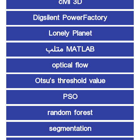
civil 3D
Digsilent PowerFactory
Lonely Planet
MATLAB متلب
optical flow
Otsu’s threshold value
PSO
random forest
segmentation