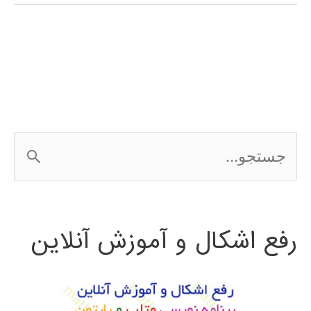
فارسی
برنامه
نویسی
Qt
ج
س
ت
رفع اشکال و آموزش آنلاین
ج
و
ب