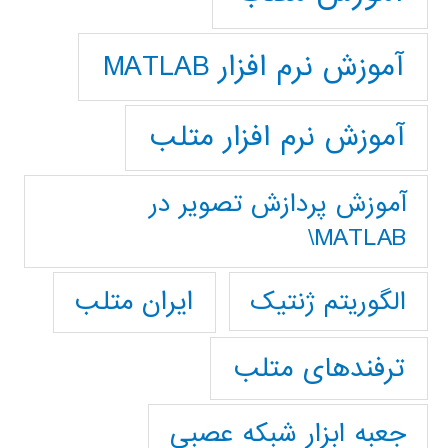
آموزش نرم افزار MATLAB
آموزش نرم افزار متلب
آموزش پردازش تصوير در
MATLAB\
ایران متلب
الگوریتم ژنتیک
ترفندهای متلب
جعبه ابزار شبکه عصبی