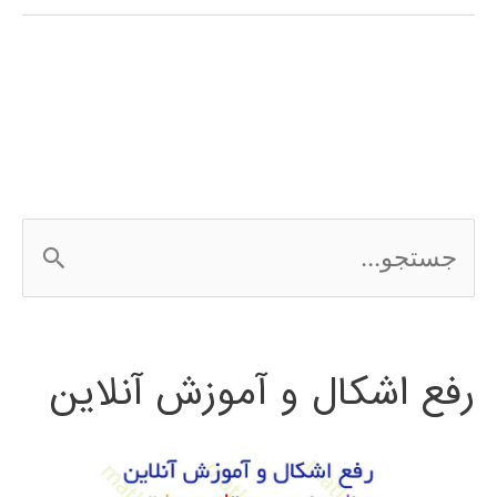
simElectronics
در
simulink
ج
س
ت
رفع اشکال و آموزش آنلاین
ج
و
ب