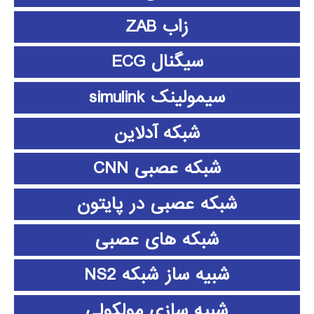
زاب ZAB
سیگنال ECG
سیمولینک simulink
شبکه آدلاین
شبکه عصبی CNN
شبکه عصبی در پایتون
شبکه های عصبی
شبیه ساز شبکه NS2
شبیه سازی مولکولی