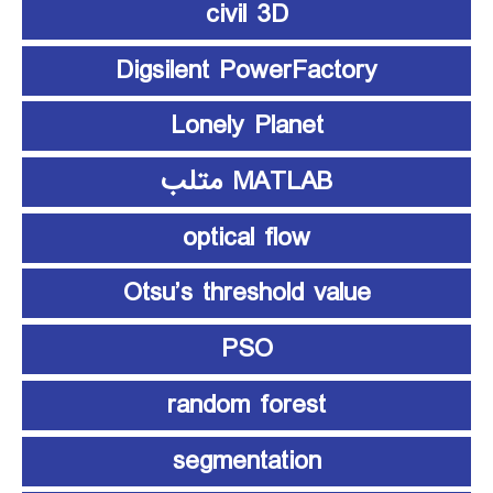
civil 3D
Digsilent PowerFactory
Lonely Planet
MATLAB متلب
optical flow
Otsu’s threshold value
PSO
random forest
segmentation