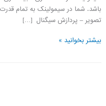
باشد. شما در سیمولینک به تمام قدرت 
تصویر – پردازش سیگنال […]
فیلم
بیشتر بخوانید »
آموزشی
simulink
(عمومی)