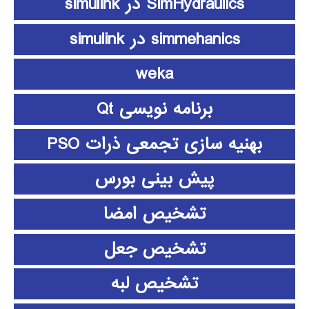
SimHydraulics در simulink
simmehanics در simulink
weka
برنامه نویسی Qt
بهنیه سازی تجمعی ذرات PSO
پیش بینی بورس
تشخیص امضا
تشخیص جعل
تشخیص لبه