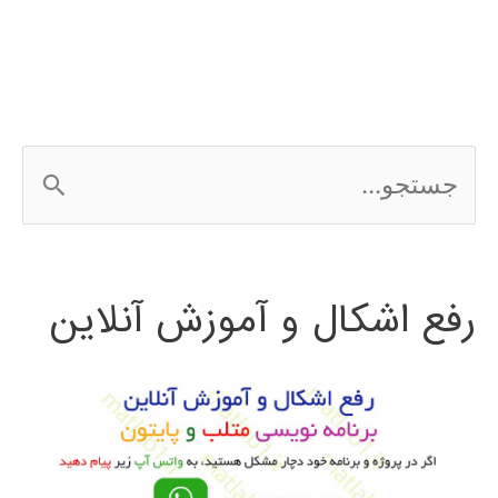
در
پایتون
ج
س
ت
رفع اشکال و آموزش آنلاین
ج
و
ب
ر