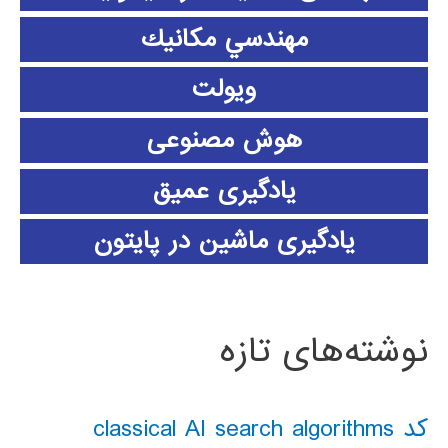
مهندسي مكانيك
ویولت
هوش مصنوعی
یادگیری عمیق
یادگیری ماشین در پایتون
نوشته‌های تازه
کد classical AI search algorithms