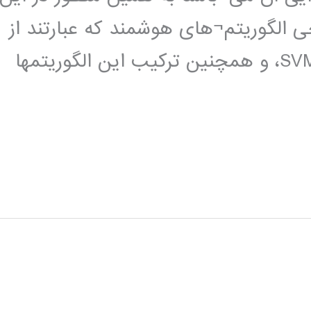
ی الگوریتم¬های هوشمند که عبارتند از
SVM، Naive Bayse، C4.5، Random Forest، و همچنین ترکیب این الگوریتمها