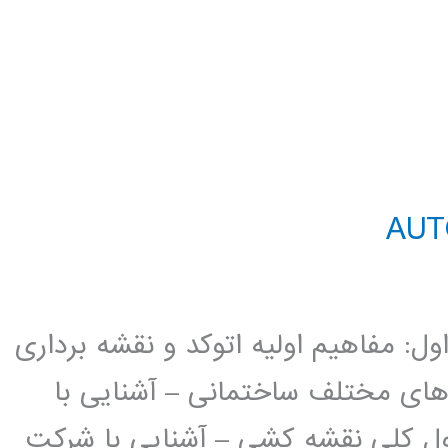
د AutoCAD 2D فصل اول: مفاهیم اولیه اتوکد و نقشه برداری
 های مختلف ساختمانی – آشنایی با
ل کلی نقشه کشی – آشنایی با شرکت