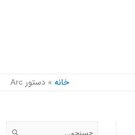
خانه
دستور Arc
ج