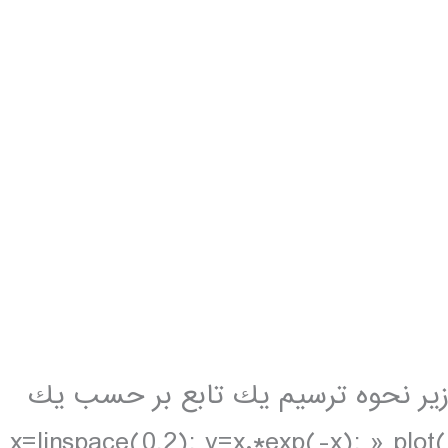
ورات زير نحوه ترسيم يك تابع بر حسب يك
ستقل را نشان مي دهد: » x=linspace(0,2); y=x.*exp(-x); » plot(x,y)