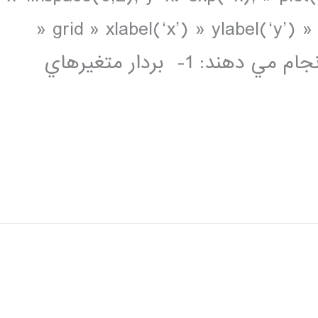
» grid » xlabel(‘x’) » ylabel(‘y’) » 
هفت خط فوق به ترتيب اعمال زير را انجام مي دهند: 1- بردار متغيرهاي