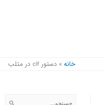
خانه
دستور clf در متلب
ج