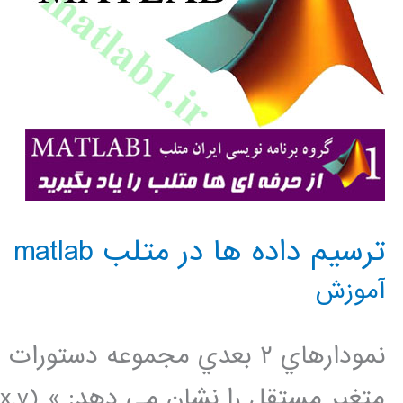
ترسيم داده ها در متلب matlab
آموزش
نمودارهاي ٢ بعدي مجموعه دست
متغير م