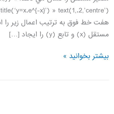
title(‘y=x.e^{-x}’) » text(1,.2,’centre’)
مستقل (x) و تابع (y) را ايجاد […]
ترسيم
بیشتر بخوانید »
داده
ها
در
متلب