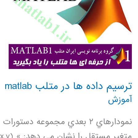
ترسيم داده ها در متلب matlab
آموزش
نمودارهاي ٢ بعدي مجموعه دست
متغير م