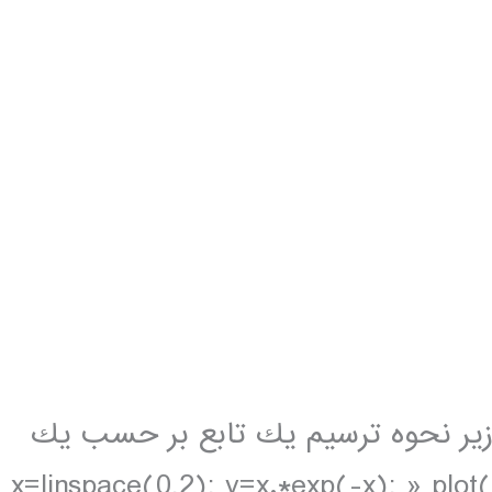
ورات زير نحوه ترسيم يك تابع بر حسب يك
ستقل را نشان مي دهد: » x=linspace(0,2); y=x.*exp(-x); » plot(x,y)