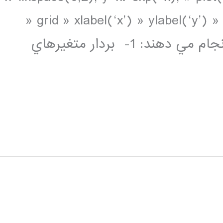
» grid » xlabel(‘x’) » ylabel(‘y’) » 
هفت خط فوق به ترتيب اعمال زير را انجام مي دهند: 1- بردار متغيرهاي