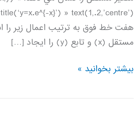
title(‘y=x.e^{-x}’) » text(1,.2,’centre’)
مستقل (x) و تابع (y) را ايجاد […]
ترسيم
بیشتر بخوانید »
داده
ها
در
متلب