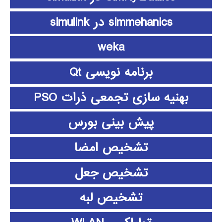
simmehanics در simulink
weka
برنامه نویسی Qt
بهنیه سازی تجمعی ذرات PSO
پیش بینی بورس
تشخیص امضا
تشخیص جعل
تشخیص لبه