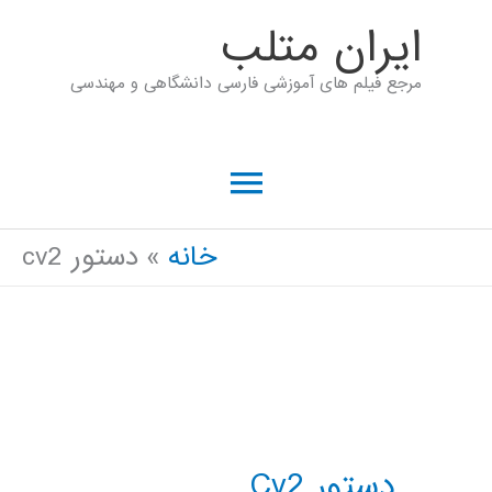
رش
ايران متلب
ه
مرجع فیلم های آموزشی فارسی دانشگاهی و مهندسی
حتوا
فهرست
اصلی
خانه
دستور cv2
دستور Cv2