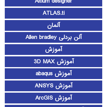
Altium designer
ATLAS.ti
آلمان
آلن بردلی Allen bradley
آموزش
آموزش 3D MAX
آموزش abaqus
آموزش ANSYS
آموزش ArcGIS