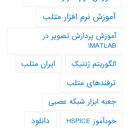
آموزش نرم افزار متلب
آموزش پردازش تصوير در
MATLAB\
ایران متلب
الگوریتم ژنتیک
ترفندهای متلب
جعبه ابزار شبکه عصبی
دانلود
خودآموز HSPICE