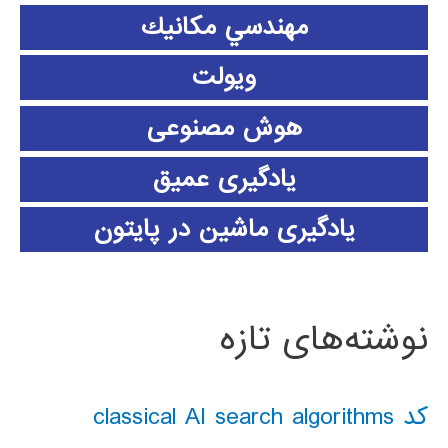
مهندسي مكانيك
ویولت
هوش مصنوعی
یادگیری عمیق
یادگیری ماشین در پایتون
نوشته‌های تازه
کد classical AI search algorithms