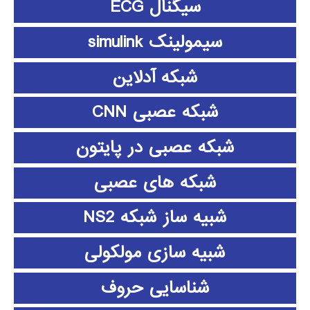
سیگنال ECG
سیمولینک simulink
شبکه آدلاین
شبکه عصبی CNN
شبکه عصبی در پایتون
شبکه های عصبی
شبیه ساز شبکه NS2
شبیه سازی مولکولی
شناسایی حروف