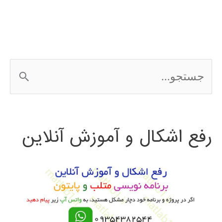
با
پایتون
ج
س
ت
رفع اشکال و آموزش آنلاین
ج
و
ب
ر