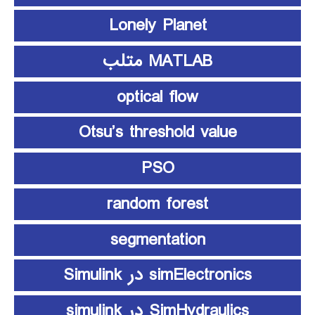
Lonely Planet
MATLAB متلب
optical flow
Otsu’s threshold value
PSO
random forest
segmentation
simElectronics در Simulink
SimHydraulics در simulink