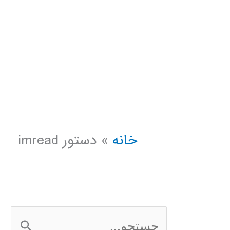
خانه
دستور imread
ج