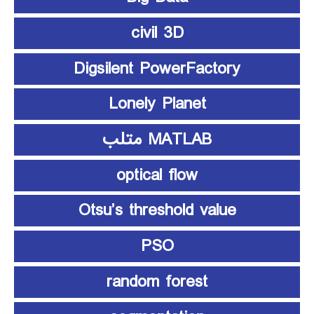
civil 3D
Digsilent PowerFactory
Lonely Planet
MATLAB متلب
optical flow
Otsu’s threshold value
PSO
random forest