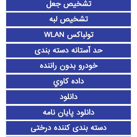
تشخیص جعل
تشخیص لبه
تولباکس WLAN
حد آستانه دسته بندی
خودرو بدون راننده
داده كاوي
دانلود
دانلود پايان نامه
دسته بندی کننده درختی