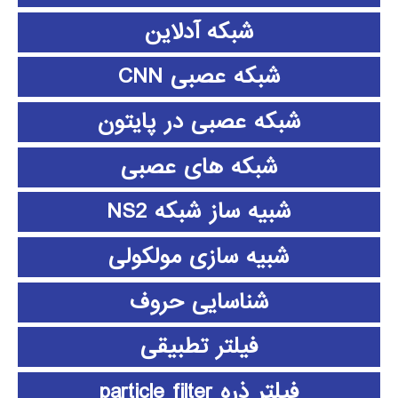
شبکه آدلاین
شبکه عصبی CNN
شبکه عصبی در پایتون
شبکه های عصبی
شبیه ساز شبکه NS2
شبیه سازی مولکولی
شناسایی حروف
فیلتر تطبیقی
فیلتر ذره particle filter