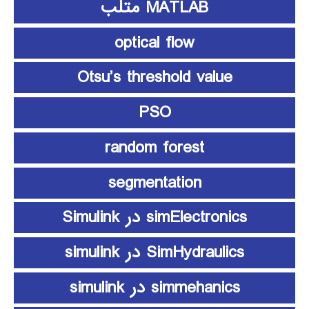
MATLAB متلب
optical flow
Otsu’s threshold value
PSO
random forest
segmentation
simElectronics در Simulink
SimHydraulics در simulink
simmehanics در simulink