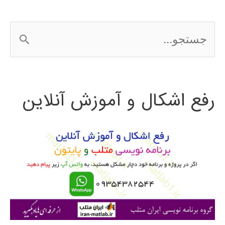
ج
س
ت
رفع اشکال و آموزش آنلاین
ج
و
ب
ر
ا
ی