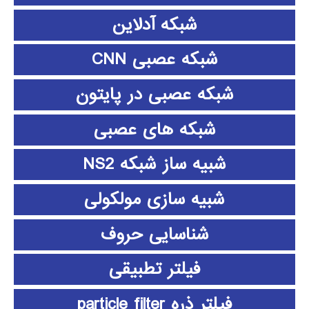
شبکه آدلاین
شبکه عصبی CNN
شبکه عصبی در پایتون
شبکه های عصبی
شبیه ساز شبکه NS2
شبیه سازی مولکولی
شناسایی حروف
فیلتر تطبیقی
فیلتر ذره particle filter