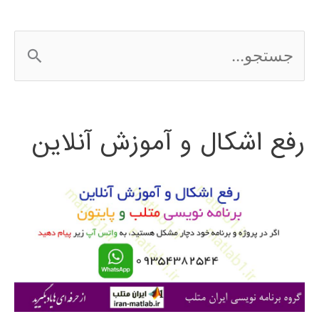
ج
س
ت
رفع اشکال و آموزش آنلاین
ج
و
ب
ر
ا
ی