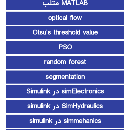
MATLAB متلب
optical flow
Otsu’s threshold value
PSO
random forest
segmentation
simElectronics در Simulink
SimHydraulics در simulink
simmehanics در simulink