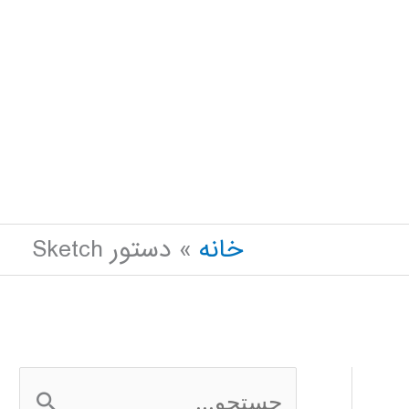
خانه
دستور Sketch
ج