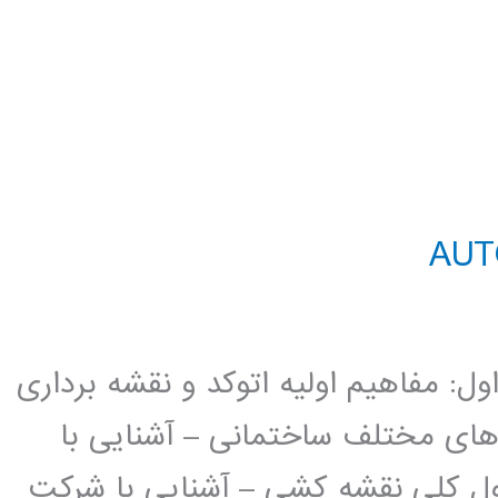
د AutoCAD 2D فصل اول: مفاهیم اولیه اتوکد و نقشه برداری
 های مختلف ساختمانی – آشنایی با
ل کلی نقشه کشی – آشنایی با شرکت