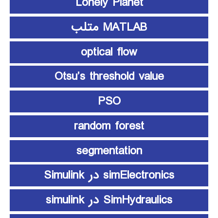
Lonely Planet
MATLAB متلب
optical flow
Otsu’s threshold value
PSO
random forest
segmentation
simElectronics در Simulink
SimHydraulics در simulink