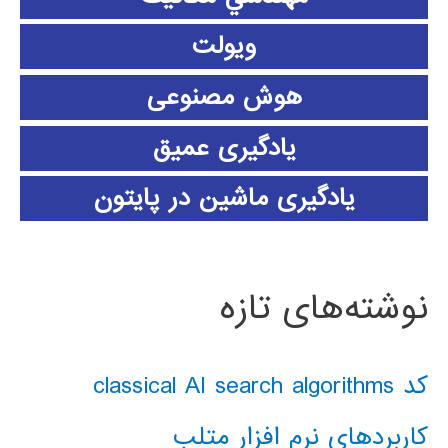
ویولت
هوش مصنوعی
یادگیری عمیق
یادگیری ماشین در پایتون
نوشته‌های تازه
کد classical AI search algorithms
کاربردهای نرم افزار متلب