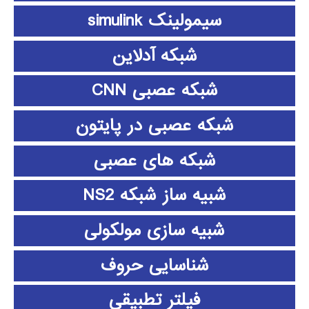
سیمولینک simulink
شبکه آدلاین
شبکه عصبی CNN
شبکه عصبی در پایتون
شبکه های عصبی
شبیه ساز شبکه NS2
شبیه سازی مولکولی
شناسایی حروف
فیلتر تطبیقی