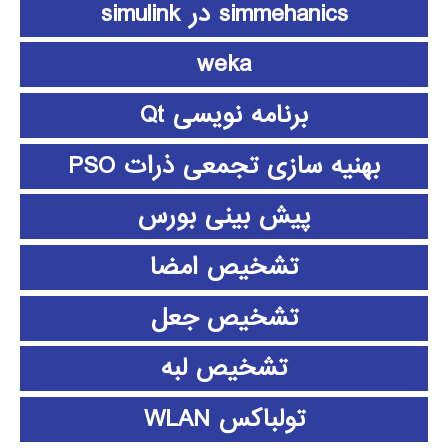
simmehanics در simulink
weka
برنامه نویسی Qt
بهنیه سازی تجمعی ذرات PSO
پیش بینی بورس
تشخیص امضا
تشخیص جعل
تشخیص لبه
تولباکس WLAN