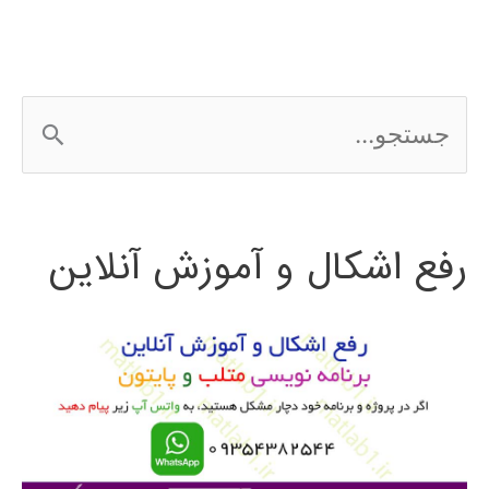
ج
س
ت
رفع اشکال و آموزش آنلاین
ج
و
ب
ر
ا