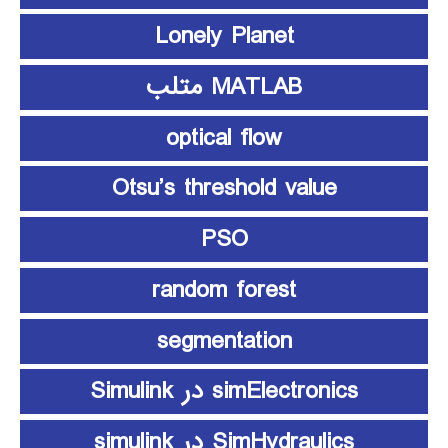
Lonely Planet
MATLAB متلب
optical flow
Otsu’s threshold value
PSO
random forest
segmentation
simElectronics در Simulink
SimHydraulics در simulink