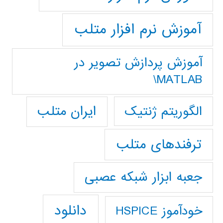
آموزش نرم افزار متلب
آموزش پردازش تصوير در
MATLAB\
ایران متلب
الگوریتم ژنتیک
ترفندهای متلب
جعبه ابزار شبکه عصبی
دانلود
خودآموز HSPICE