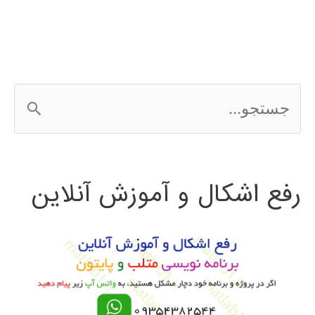
در
پایتون
ج
س
ت
رفع اشکال و آموزش آنلاین
ج
و
ب
ر