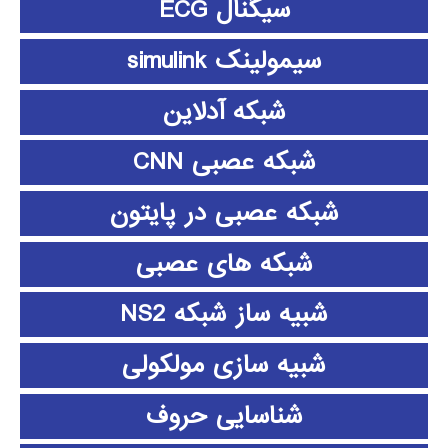
سیگنال ECG
سیمولینک simulink
شبکه آدلاین
شبکه عصبی CNN
شبکه عصبی در پایتون
شبکه های عصبی
شبیه ساز شبکه NS2
شبیه سازی مولکولی
شناسایی حروف