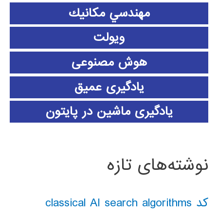
مهندسي مكانيك
ویولت
هوش مصنوعی
یادگیری عمیق
یادگیری ماشین در پایتون
نوشته‌های تازه
کد classical AI search algorithms