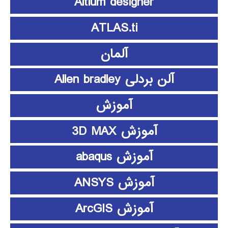
Altium designer
ATLAS.ti
آلمان
آلن بردلی Allen bradley
آموزش
آموزش 3D MAX
آموزش abaqus
آموزش ANSYS
آموزش ArcGIS