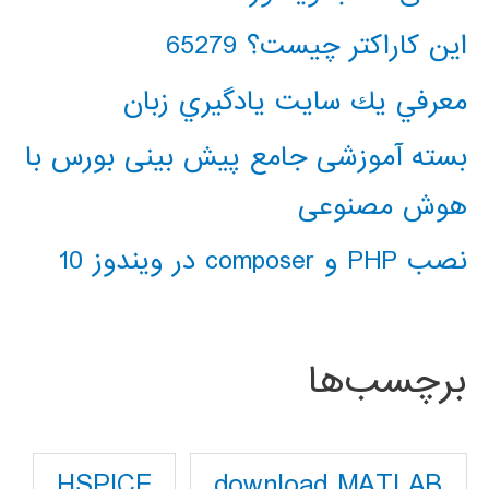
این کاراکتر چیست؟ 65279
معرفي يك سايت يادگيري زبان
بسته آموزشی جامع پیش بینی بورس با
هوش مصنوعی
نصب PHP و composer در ویندوز 10
برچسب‌ها
download MATLAB
HSPICE