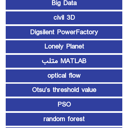
Big Data
civil 3D
Digsilent PowerFactory
Lonely Planet
MATLAB متلب
optical flow
Otsu’s threshold value
PSO
random forest