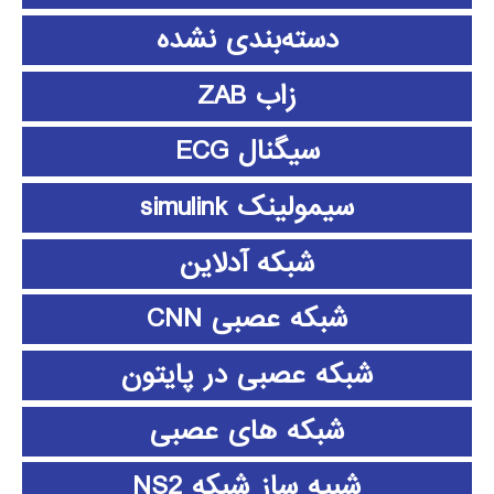
دسته‌بندی نشده
زاب ZAB
سیگنال ECG
سیمولینک simulink
شبکه آدلاین
شبکه عصبی CNN
شبکه عصبی در پایتون
شبکه های عصبی
شبیه ساز شبکه NS2