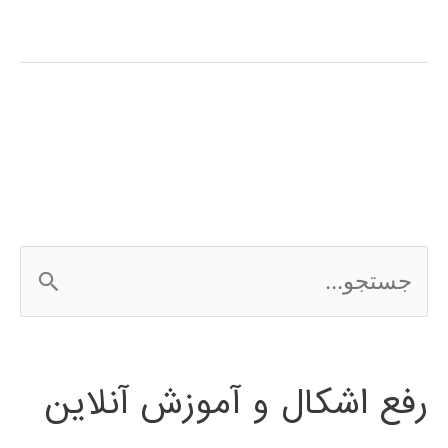
و
احتمال
در
پایتون
ج
س
ت
رفع اشکال و آموزش آنلاین
ج
و