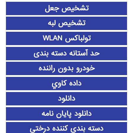
تشخیص جعل
تشخیص لبه
تولباکس WLAN
حد آستانه دسته بندی
خودرو بدون راننده
داده كاوي
دانلود
دانلود پايان نامه
دسته بندی کننده درختی