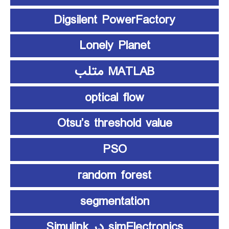
Digsilent PowerFactory
Lonely Planet
MATLAB متلب
optical flow
Otsu’s threshold value
PSO
random forest
segmentation
simElectronics در Simulink