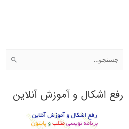
ج
س
ت
رفع اشکال و آموزش آنلاین
ج
و
ب