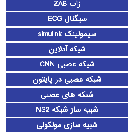
زاب ZAB
سیگنال ECG
سیمولینک simulink
شبکه آدلاین
شبکه عصبی CNN
شبکه عصبی در پایتون
شبکه های عصبی
شبیه ساز شبکه NS2
شبیه سازی مولکولی