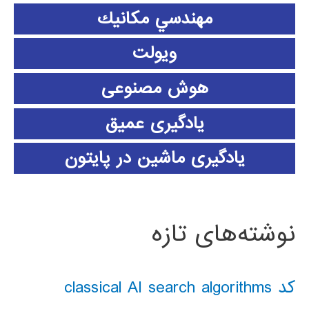
مهندسي مكانيك
ویولت
هوش مصنوعی
یادگیری عمیق
یادگیری ماشین در پایتون
نوشته‌های تازه
کد classical AI search algorithms