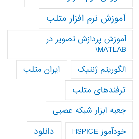
آموزش نرم افزار متلب
آموزش پردازش تصوير در
MATLAB\
ایران متلب
الگوریتم ژنتیک
ترفندهای متلب
جعبه ابزار شبکه عصبی
دانلود
خودآموز HSPICE