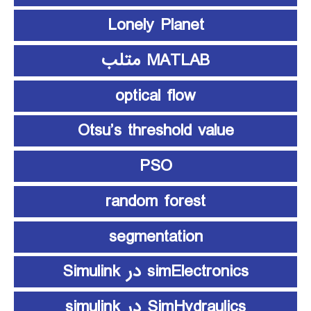
Lonely Planet
MATLAB متلب
optical flow
Otsu’s threshold value
PSO
random forest
segmentation
simElectronics در Simulink
SimHydraulics در simulink