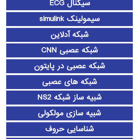
سیگنال ECG
سیمولینک simulink
شبکه آدلاین
شبکه عصبی CNN
شبکه عصبی در پایتون
شبکه های عصبی
شبیه ساز شبکه NS2
شبیه سازی مولکولی
شناسایی حروف