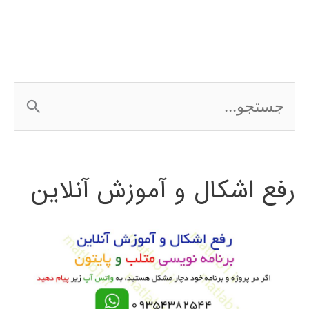
AUTOCAD
ج
س
ت
رفع اشکال و آموزش آنلاین
ج
و
ب
ر