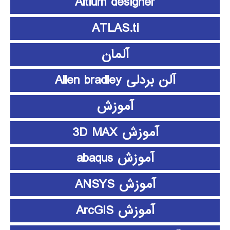
Altium designer
ATLAS.ti
آلمان
آلن بردلی Allen bradley
آموزش
آموزش 3D MAX
آموزش abaqus
آموزش ANSYS
آموزش ArcGIS